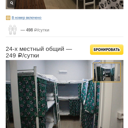
В номер включено
— 498
Р/сутки
24-х местный общий —
249
/сутки
Р