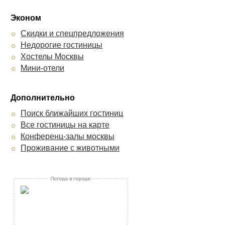
Марко Поло Пресня
Марриотт
Эконом
Ирис
Скидки и спецпредложения
Ампир Белорусская
Недорогие гостиницы
Катерина Сити
Хостелы Москвы
Аквамарин
Мини-отели
Багратион
Постоялов
Дополнительно
Поиск ближайших гостиниц
Все гостиницы на карте
Конференц-залы москвы
Проживание с животными