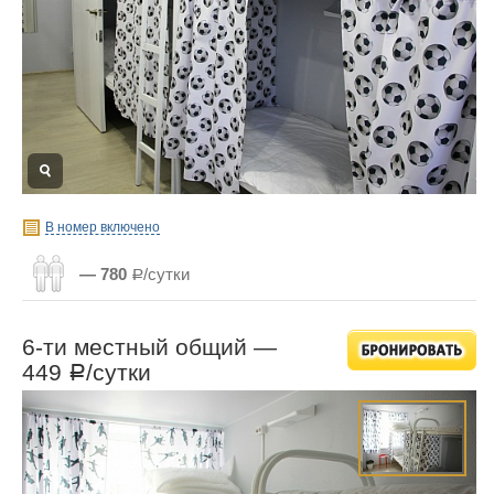
В номер включено
— 780
Р/сутки
6-ти местный общий —
449
/сутки
Р