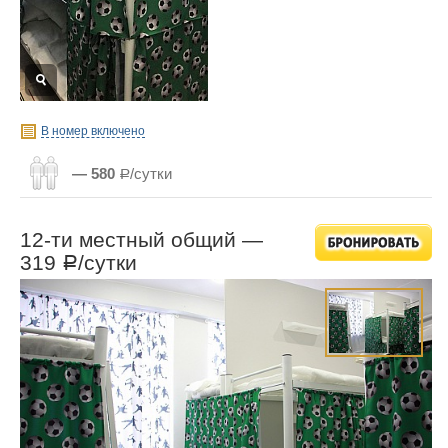
В номер включено
— 580
Р/сутки
12-ти местный общий —
319
/сутки
Р