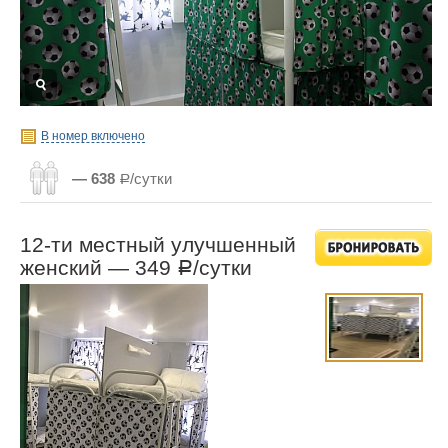
В номер включено
— 638
Р/сутки
12-ти местный улучшенный
женский —
349
/сутки
Р