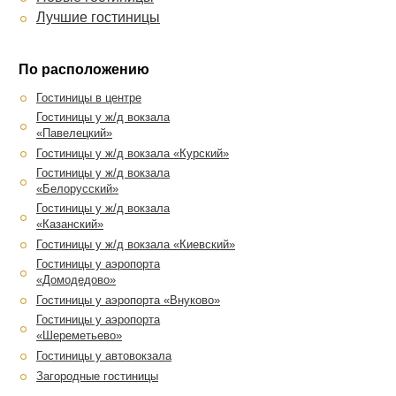
Бригантина
Будапешт
Sleepbox
Лучшие гостиницы
Роза ветров
Волынское
Электрон
Калипсо
Петр I
Велес
РИЧ
Балчуг Кемпински
По расположению
Арс отель на Красных воротах
Булгаков
Марриотт Москва Тверская
VOYAGE Hotel Мегаполис
Гостиницы в центре
DoubleTree by Hilton Moscow –
Дом ученых Подольск
Гостиницы у ж/д вокзала
Marina
Дом Ученых Химки
«Павелецкий»
ИнтерКонтиненталь Москва
ДОСААФ на Походном
Гостиницы у ж/д вокзала «Курский»
Тверская
проезде
Гостиницы у ж/д вокзала
Шератон Москва
Дом ученых Зеленоград
«Белорусский»
Шереметьево
Кузьминки
Гостиницы у ж/д вокзала
Лотте Отель Москва
«Казанский»
Столичная
Кортъярд Марриотт Москва
Гостиницы у ж/д вокзала «Киевский»
Старый Город
Центр
Гостиницы у аэропорта
Ренессанс Москва Монарх
Golden House
«Домодедово»
Центр
на Таганке
Гостиницы у аэропорта «Внуково»
Mercure Арбат Москва
Гостиницы у аэропорта
Hampton by Hilton Moscow
«Шереметьево»
Strogino
Гостиницы у автовокзала
Акварель
Загородные гостиницы
Лось