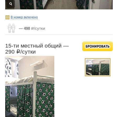
В номер включено
— 498
Р/сутки
15-ти местный общий —
290
/сутки
Р