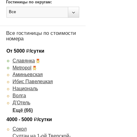
Гостиницы по округам:
Все
Все гостиницы по стоимости
номера
От 5000
/сутки
Р
Славянка
Metropol
Аминьевская
Ибис Павелецкая
Националь
Волга
Д'Отель
Парк Тауэр
Рэдиссон Блу Белорусская
4000 - 5000
/сутки
Р
Crowne Plaza
Сокол
Бентлей
Султан на 1-ой Тверской-