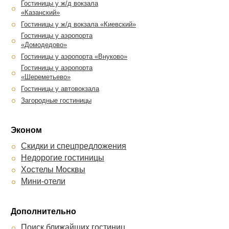
Кузьминки
Гостиницы у ж/д вокзала
Лотте Отель Москва
«Казанский»
Столичная
Кортъярд Марриотт Москва
Гостиницы у ж/д вокзала «Киевский»
Старый Город
Центр
Гостиницы у аэропорта
Ренессанс Москва Монарх
Golden House
«Домодедово»
Центр
на Таганке
Гостиницы у аэропорта «Внуково»
Mercure Арбат Москва
Гостиницы у аэропорта
Hampton by Hilton Moscow
«Шереметьево»
Strogino
Гостиницы у автовокзала
Акварель
Загородные гостиницы
Лось
Марко Поло Пресня
Марриотт
Эконом
Ирис
Скидки и спецпредложения
Ампир Белорусская
Недорогие гостиницы
Катерина Сити
Хостелы Москвы
Аквамарин
Мини-отели
Багратион
Постоялов
Дополнительно
Поиск ближайших гостиниц