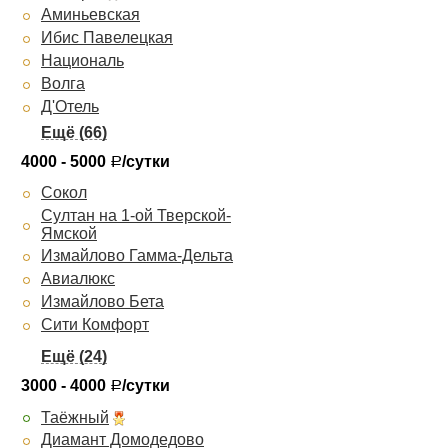
Аминьевская
Ибис Павелецкая
Националь
Волга
Д'Отель
Парк Тауэр
Рэдиссон Блу Белорусская
4000 - 5000
/сутки
Р
Crowne Plaza
Сокол
Бентлей
Султан на 1-ой Тверской-
Академическая
Ямской
Уланская
Измайлово Гамма-Дельта
Арбат
Авиалюкс
Президент-отель
Измайлово Бета
Мандарин
Сити Комфорт
Новотель Шереметьево
Элемент
АСТ Гоф
Viva Hotel
Покровка Сьют Отель
3000 - 4000
/сутки
Р
Эрмитаж
Арарат Парк Хаятт
Измайлово Альфа
Таёжный
Максима Панорама
Коми
Диамант Домодедово