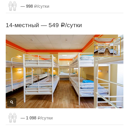
— 998
Р/сутки
14-местный —
549
/сутки
Р
— 1 098
Р/сутки