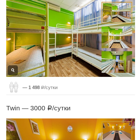
— 1 498
Р/сутки
Twin —
3000
/сутки
Р