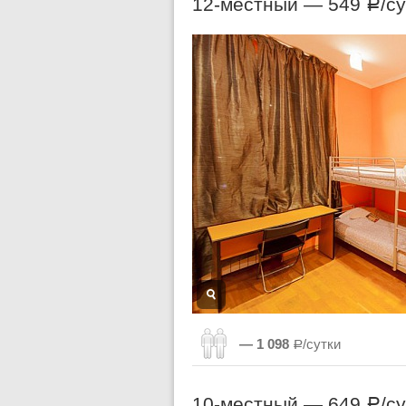
12-местный —
549
/с
Р
— 1 098
Р/сутки
10-местный —
649
/с
Р