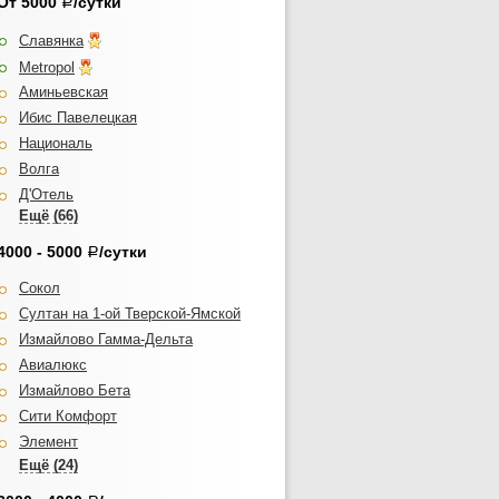
От 5000
/сутки
Р
Славянка
Metropol
Аминьевская
Ибис Павелецкая
Националь
Волга
Д'Отель
Парк Тауэр
Рэдиссон Блу Белорусская
4000 - 5000
/сутки
Р
Crowne Plaza
Сокол
Бентлей
Султан на 1-ой Тверской-Ямской
Академическая
Измайлово Гамма-Дельта
Уланская
Авиалюкс
Арбат
Измайлово Бета
Президент-отель
Сити Комфорт
Мандарин
Элемент
Новотель Шереметьево
Viva Hotel
АСТ Гоф
Эрмитаж