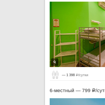
— 1 398
Р/сутки
6-местный —
799
/сут
Р