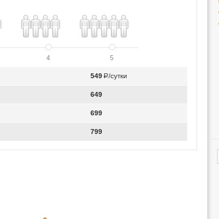
4
5
549
Р/сутки
649
699
799