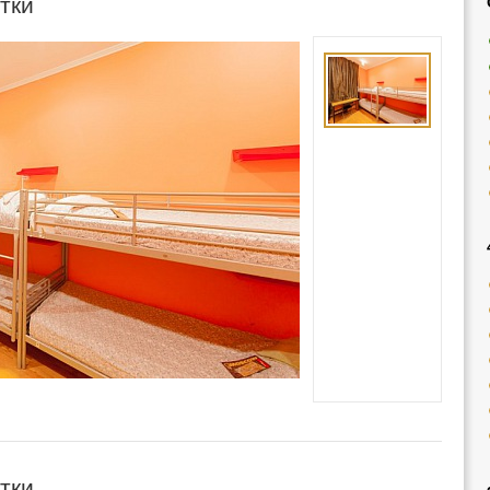
утки
утки