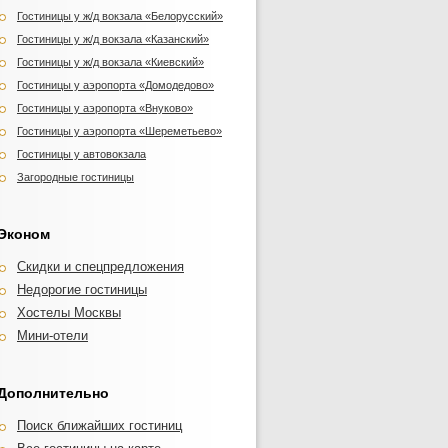
Шератон Москва Шереметьево
ДОСААФ на Походном проезде
Гостиницы у ж/д вокзала «Белорусский»
Лотте Отель Москва
Дом ученых Зеленоград
Гостиницы у ж/д вокзала «Казанский»
Кортъярд Марриотт Москва Центр
Кузьминки
Гостиницы у ж/д вокзала «Киевский»
Ренессанс Москва Монарх Центр
Столичная
Гостиницы у аэропорта «Домодедово»
Mercure Арбат Москва
Старый Город
Гостиницы у аэропорта «Внуково»
Hampton by Hilton Moscow Strogino
Golden House
Гостиницы у аэропорта «Шереметьево»
Акварель
на Таганке
Гостиницы у автовокзала
Лось
Загородные гостиницы
Марко Поло Пресня
Марриотт
Ирис
Эконом
Ампир Белорусская
Скидки и спецпредложения
Катерина Сити
Недорогие гостиницы
Аквамарин
Хостелы Москвы
Багратион
Мини-отели
Постоялов
Дополнительно
Поиск ближайших гостиниц