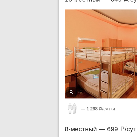
— 1 298
Р/сутки
8-местный —
699
/сут
Р